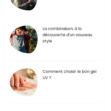
u
p
r
u
b
:
La combinaison, à la
l
découverte d’un nouveau
i
style
c
a
t
i
Comment choisir le bon gel
o
UV ?
n
s